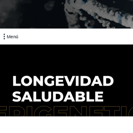
Menú
Comprá online productos de en EPIGENETIC LAB MAYORISTAS