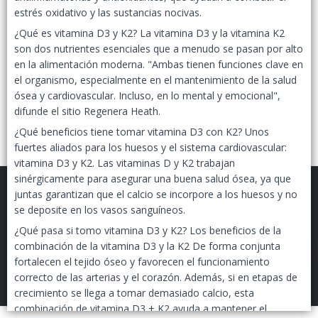
estrés oxidativo y las sustancias nocivas.
¿Qué es vitamina D3 y K2? La vitamina D3 y la vitamina K2
son dos nutrientes esenciales que a menudo se pasan por alto
en la alimentación moderna. "Ambas tienen funciones clave en
el organismo, especialmente en el mantenimiento de la salud
ósea y cardiovascular. Incluso, en lo mental y emocional",
difunde el sitio Regenera Heath.
¿Qué beneficios tiene tomar vitamina D3 con K2? Unos
fuertes aliados para los huesos y el sistema cardiovascular:
vitamina D3 y K2. Las vitaminas D y K2 trabajan
sinérgicamente para asegurar una buena salud ósea, ya que
juntas garantizan que el calcio se incorpore a los huesos y no
se deposite en los vasos sanguíneos.
¿Qué pasa si tomo vitamina D3 y K2? Los beneficios de la
combinación de la vitamina D3 y la K2 De forma conjunta
FILTROS
EPIGENETIC LAB MAYORISTAS
©
2026
fortalecen el tejido óseo y favorecen el funcionamiento
correcto de las arterias y el corazón. Además, si en etapas de
Defensa de las y los consumidores. Para reclamos
ingresá acá.
crecimiento se llega a tomar demasiado calcio, esta
Botón de arrepentimiento
combinación de vitamina D3 + K2 ayuda a mantener el