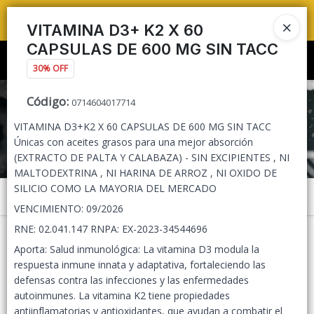
TIENDA PARA
PEDIDOS MAYORISTAS 🛒🔥 ENVÍOS A TODO ARGENTINA 🚚📦
VITAMINA D3+ K2 X 60
CAPSULAS DE 600 MG SIN TACC
Ingresar a la Tienda
30% OFF
CÓMO COMPRAR
Código
:
0714604017714
VITAMINA D3+K2 X 60 CAPSULAS DE 600 MG SIN TACC
QUIÉNES SOMOS
Únicas con aceites grasos para una mejor absorción
(EXTRACTO DE PALTA Y CALABAZA) - SIN EXCIPIENTES , NI
TIENDA MINORISTA
MALTODEXTRINA , NI HARINA DE ARROZ , NI OXIDO DE
SILICIO COMO LA MAYORIA DEL MERCADO
Menú
CONTACTO
VENCIMIENTO: 09/2026
RNE: 02.041.147 RNPA: EX-2023-34544696
Aporta: Salud inmunológica: La vitamina D3 modula la
respuesta inmune innata y adaptativa, fortaleciendo las
defensas contra las infecciones y las enfermedades
Lista vacía
autoinmunes. La vitamina K2 tiene propiedades
antiinflamatorias y antioxidantes, que ayudan a combatir el