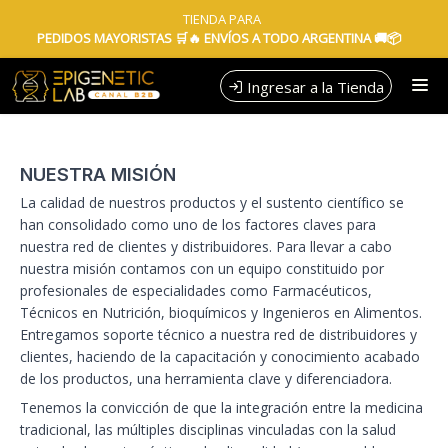
Portal B2B para clientes mayoristas. Laboratorio de
TIENDA PARA
PEDIDOS MAYORISTAS 🛒🔥 ENVÍOS A TODO ARGENTINA 🚚📦
Ingresar a la Tienda
CÓMO COMPRAR
NUESTRA MISIÓN
QUIÉNES SOMOS
La calidad de nuestros productos y el sustento científico se
han consolidado como uno de los factores claves para
TIENDA MINORISTA
nuestra red de clientes y distribuidores. Para llevar a cabo
nuestra misión contamos con un equipo constituido por
profesionales de especialidades como Farmacéuticos,
CONTACTO
Técnicos en Nutrición, bioquímicos y Ingenieros en Alimentos.
Entregamos soporte técnico a nuestra red de distribuidores y
clientes, haciendo de la capacitación y conocimiento acabado
de los productos, una herramienta clave y diferenciadora.
Tenemos la convicción de que la integración entre la medicina
tradicional, las múltiples disciplinas vinculadas con la salud