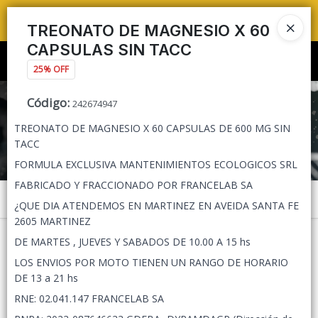
TIENDA PARA
PEDIDOS MAYORISTAS 🛒🔥 ENVÍOS A TODO ARGENTINA 🚚📦
TREONATO DE MAGNESIO X 60
CAPSULAS SIN TACC
Ingresar a la Tienda
25% OFF
PUNTOS DE VENTA
Código
:
242674947
TREONATO DE MAGNESIO X 60 CAPSULAS DE 600 MG SIN
CÓMO COMPRAR
TACC
FORMULA EXCLUSIVA MANTENIMIENTOS ECOLOGICOS SRL
QUIÉNES SOMOS
FABRICADO Y FRACCIONADO POR FRANCELAB SA
Menú
¿QUE DIA ATENDEMOS EN MARTINEZ EN AVEIDA SANTA FE
TIENDA MINORISTA
2605 MARTINEZ
DE MARTES , JUEVES Y SABADOS DE 10.00 A 15 hs
CONTACTO
LOS ENVIOS POR MOTO TIENEN UN RANGO DE HORARIO
DE 13 a 21 hs
Lista vacía
RNE: 02.041.147 FRANCELAB SA