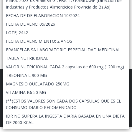
RNPA: 2023-087646633 GDEBA- DYPAMDAGP (Dirección de
Industrias y Productos Alimenticios Provincia de Bs.As)
FECHA DE DE ELABORACION 10/2024
FECHA DE VENC: 05/2026
LOTE; 2442
FECHA DE VENCIMIENTO: 2 AÑOS
FRANCELAB SA LABORATORIO ESPECIALIDAD MEDICINAL
TABLA NUTRICIONAL
VALOR NUTRICIONAL CADA 2 capsulas de 600 mg (1200 mg)
TREONINA L 900 MG
MAGNESIO QUELATADO 250MG
VITAMINA B6 50 MG
(**)ESTOS VALORES SON CADA DOS CAPSULAS QUE ES EL
FILTROS
EPIGENETIC LAB MAYORISTAS
©
2026
CONSUMO DIARIO RECOMENDADO
IDR NO SUPERA LA INGESTA DIARIA BASADA EN UNA DIETA
Defensa de las y los consumidores. Para reclamos
ingresá acá.
DE 2000 KCAL
Botón de arrepentimiento
CERTIFICADO LIBRE DE GLUTEN UNIVERSIDAD DE LANUS