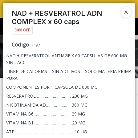
TIENDA PARA
PEDIDOS MAYORISTAS 🛒🔥 ENVÍOS A TODO ARGENTINA 🚚📦
NAD + RESVERATROL ADN
COMPLEX x 60 caps
Ingresar a la Tienda
30% OFF
CÓMO COMPRAR
Código
:
1197
NAD + RESVERATROL ANTIAGE X 60 CAPSULAS DE 600 MG
QUIÉNES SOMOS
SIN TACC
LIBRE DE CALORIAS – SIN ADITIVOS – SOLO MATERIA PRIMA
TIENDA MINORISTA
PURA
Menú
COMPONENTES POR 1 CAPSULA DE 600 MG
CONTACTO
RESVERATROL ………………………… 200 MG
NICOTINAMIDA AD…………………. 300 MG
VITAMINA B6 ………………………….. 29 MG
VITAMINA B1…………………………… 20 MG
Lista vacía
ATP …………………………………………… 10 UG