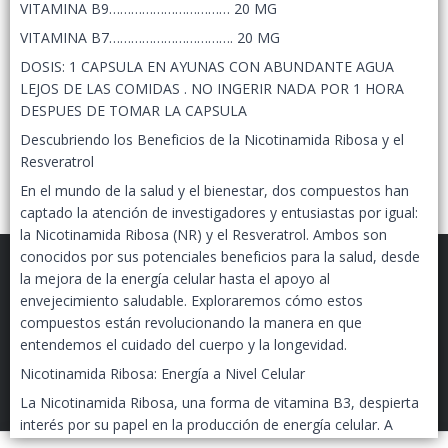
VITAMINA B9…………………………… 20 MG
VITAMINA B7……………………………. 20 MG
DOSIS: 1 CAPSULA EN AYUNAS CON ABUNDANTE AGUA
LEJOS DE LAS COMIDAS . NO INGERIR NADA POR 1 HORA
DESPUES DE TOMAR LA CAPSULA
Descubriendo los Beneficios de la Nicotinamida Ribosa y el
Resveratrol
En el mundo de la salud y el bienestar, dos compuestos han
captado la atención de investigadores y entusiastas por igual:
la Nicotinamida Ribosa (NR) y el Resveratrol. Ambos son
conocidos por sus potenciales beneficios para la salud, desde
la mejora de la energía celular hasta el apoyo al
envejecimiento saludable. Exploraremos cómo estos
compuestos están revolucionando la manera en que
entendemos el cuidado del cuerpo y la longevidad.
FILTROS
EPIGENETIC LAB MAYORISTAS
©
2026
Nicotinamida Ribosa: Energía a Nivel Celular
Defensa de las y los consumidores. Para reclamos
ingresá acá.
La Nicotinamida Ribosa, una forma de vitamina B3, despierta
interés por su papel en la producción de energía celular. A
Botón de arrepentimiento
medida que envejecemos, la capacidad de nuestras células