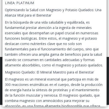
LINEA: PLATINUM
Optimizando la Salud con Magnesio y Potasio Quelados: Una
Alianza Vital para el Bienestar
En la búsqueda de una vida saludable y equilibrada, es
fundamental prestar atención a la ingesta de minerales
esenciales que desempeñan un papel crucial en numerosas
funciones biológicas. Entre estos, el magnesio y el potasio
destacan como nutrientes clave que no solo son
fundamentales para el funcionamiento del cuerpo, sino que
también ofrecen una amplia gama de beneficios para la salud
cuando se consumen en cantidades adecuadas y formas
altamente absorbibles, como el magnesio y potasio quelados.
Magnesio Quelado: El Mineral Maestro para el Bienestar
El magnesio es un mineral esencial que participa en más de
300 reacciones enzimáticas en el cuerpo, desde la producción
FILTROS
EPIGENETIC LAB MAYORISTAS
©
2026
de energía hasta la síntesis de proteínas y el mantenimiento
de la función muscular y nerviosa. El magnesio quelado, que
Defensa de las y los consumidores. Para reclamos
ingresá acá.
combina magnesio con aminoácidos para mejorar su
Botón de arrepentimiento
absorción, es una forma altamente biodisponible que ofrece