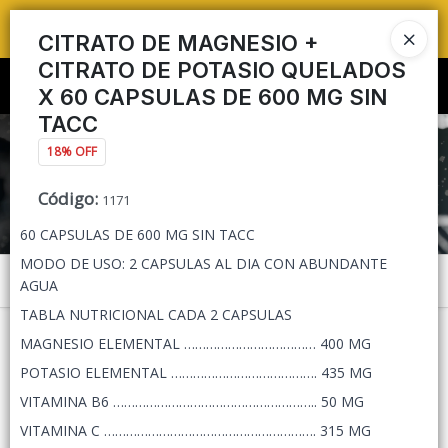
TIENDA PARA
PEDIDOS MAYORISTAS 🛒🔥 ENVÍOS A TODO ARGENTINA 🚚📦
CITRATO DE MAGNESIO +
CITRATO DE POTASIO QUELADOS
Ingresar a la Tienda
X 60 CAPSULAS DE 600 MG SIN
TACC
CÓMO COMPRAR
18% OFF
QUIÉNES SOMOS
Código
:
1171
60 CAPSULAS DE 600 MG SIN TACC
TIENDA MINORISTA
MODO DE USO: 2 CAPSULAS AL DIA CON ABUNDANTE
Menú
AGUA
CONTACTO
TABLA NUTRICIONAL CADA 2 CAPSULAS
MAGNESIO ELEMENTAL ……………………………… 400 MG
POTASIO ELEMENTAL …………………………………. 435 MG
VITAMINA B6 ……………………………………………….. 50 MG
Lista vacía
VITAMINA C …………………………………………………. 315 MG