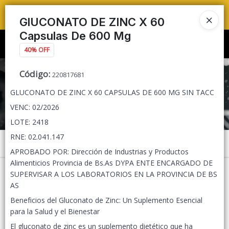
TIENDA PARA
PEDIDOS MAYORISTAS 🛒🔥 ENVÍOS A TODO ARGENTINA 🚚📦
GlUCONATO DE ZINC X 60
Capsulas De 600 Mg
Ingresar a la Tienda
40% OFF
CÓMO COMPRAR
Código
:
220817681
GLUCONATO DE ZINC X 60 CAPSULAS DE 600 MG SIN TACC
QUIÉNES SOMOS
VENC: 02/2026
LOTE: 2418
TIENDA MINORISTA
RNE: 02.041.147
Menú
CONTACTO
APROBADO POR: Dirección de Industrias y Productos
Alimenticios Provincia de Bs.As DYPA ENTE ENCARGADO DE
SUPERVISAR A LOS LABORATORIOS EN LA PROVINCIA DE BS
AS
Beneficios del Gluconato de Zinc: Un Suplemento Esencial
para la Salud y el Bienestar
Lista vacía
El gluconato de zinc es un suplemento dietético que ha