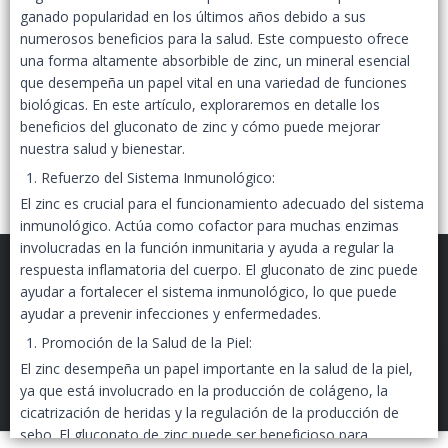
ganado popularidad en los últimos años debido a sus
numerosos beneficios para la salud. Este compuesto ofrece
una forma altamente absorbible de zinc, un mineral esencial
que desempeña un papel vital en una variedad de funciones
biológicas. En este artículo, exploraremos en detalle los
beneficios del gluconato de zinc y cómo puede mejorar
nuestra salud y bienestar.
Refuerzo del Sistema Inmunológico:
El zinc es crucial para el funcionamiento adecuado del sistema
inmunológico. Actúa como cofactor para muchas enzimas
involucradas en la función inmunitaria y ayuda a regular la
respuesta inflamatoria del cuerpo. El gluconato de zinc puede
ayudar a fortalecer el sistema inmunológico, lo que puede
ayudar a prevenir infecciones y enfermedades.
Promoción de la Salud de la Piel:
FILTROS
EPIGENETIC LAB MAYORISTAS
©
2026
El zinc desempeña un papel importante en la salud de la piel,
ya que está involucrado en la producción de colágeno, la
Defensa de las y los consumidores. Para reclamos
ingresá acá.
cicatrización de heridas y la regulación de la producción de
Botón de arrepentimiento
sebo. El gluconato de zinc puede ser beneficioso para