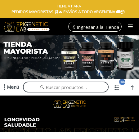
Comprá online productos de en EPIGENETIC LAB MAYORISTAS
TIENDA PARA
PEDIDOS MAYORISTAS 🛒🔥 ENVÍOS A TODO ARGENTINA 🚚📦
Ingresar a la Tienda
CÓMO COMPRAR
QUIÉNES SOMOS
TIENDA MINORISTA
Menú
CONTACTO
Comprá online productos de en EPIGENETIC LAB MAYORISTAS