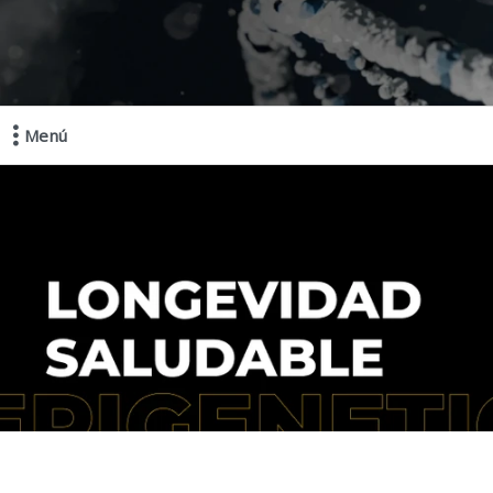
Menú
Comprá online productos de en EPIGENETIC LAB MAYORISTAS