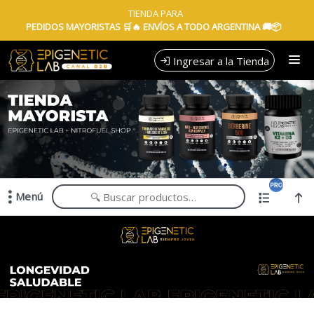
Comprá online productos de en EPIGENETIC LAB MAYORISTAS
TIENDA PARA
PEDIDOS MAYORISTAS 🛒🔥 ENVÍOS A TODO ARGENTINA 🚚📦
Ingresar a la Tienda
CÓMO COMPRAR
QUIÉNES SOMOS
TIENDA MINORISTA
Menú
CONTACTO
Comprá online productos de en EPIGENETIC LAB MAYORISTAS