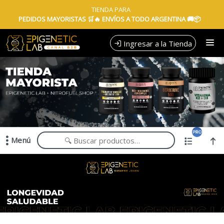
Comprá online productos de en EPIGENETIC LAB MAYORISTAS
TIENDA PARA
PEDIDOS MAYORISTAS 🛒🔥 ENVÍOS A TODO ARGENTINA 🚚📦
Ingresar a la Tienda
CÓMO COMPRAR
QUIÉNES SOMOS
TIENDA MINORISTA
Menú
CONTACTO
Comprá online productos de en EPIGENETIC LAB MAYORISTAS