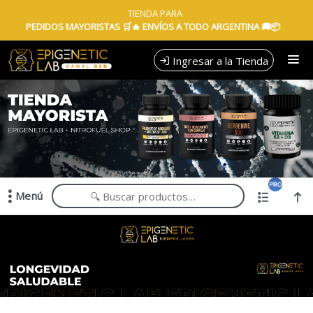
Comprá online productos de en EPIGENETIC LAB MAYORISTAS
TIENDA PARA
PEDIDOS MAYORISTAS 🛒🔥 ENVÍOS A TODO ARGENTINA 🚚📦
Ingresar a la Tienda
CÓMO COMPRAR
QUIÉNES SOMOS
TIENDA MINORISTA
Menú
CONTACTO
Comprá online productos de en EPIGENETIC LAB MAYORISTAS