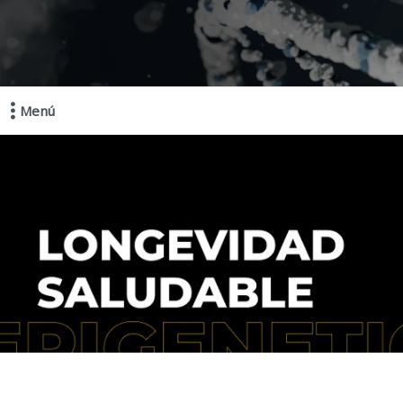
Menú
Comprá online productos de en EPIGENETIC LAB MAYORISTAS