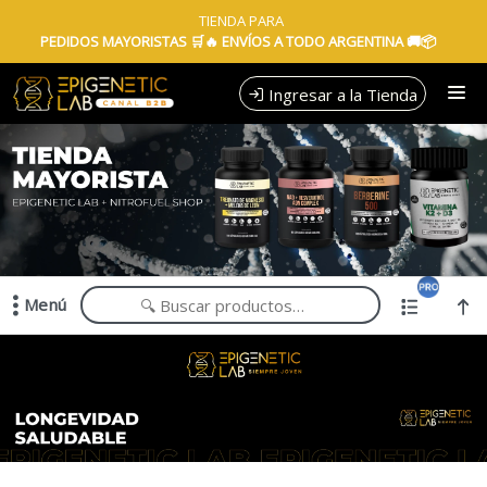
Portal B2B para clientes mayoristas. Laboratorio de
TIENDA PARA
PEDIDOS MAYORISTAS 🛒🔥 ENVÍOS A TODO ARGENTINA 🚚📦
Ingresar a la Tienda
CÓMO COMPRAR
QUIÉNES SOMOS
TIENDA MINORISTA
Menú
CONTACTO
Portal B2B para clientes mayoristas. Laboratorio de